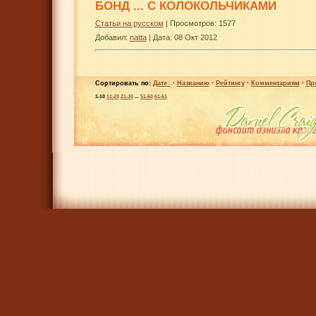
БОНД ... С КОЛОКОЛЬЧИКАМИ
Статьи на русском
| Просмотров: 1577
Добавил:
natta
|
Дата:
08 Окт 2012
Сортировать по:
Дате
·
Названию
·
Рейтингу
·
Комментариям
·
Пр
1-10
11-20
21-30
...
51-60
61-61