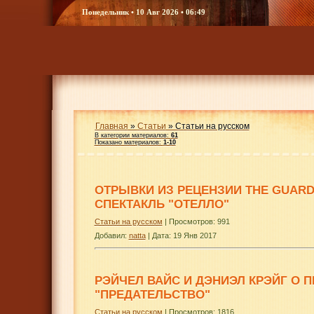
Понедельник • 10 Авг 2026 • 06:49
Главная
»
Статьи
» Статьи на русском
В категории материалов:
61
Показано материалов:
1-10
ОТРЫВКИ ИЗ РЕЦЕНЗИИ THE GUARD
СПЕКТАКЛЬ "ОТЕЛЛО"
Статьи на русском
| Просмотров: 991
Добавил:
natta
|
Дата:
19 Янв 2017
РЭЙЧЕЛ ВАЙС И ДЭНИЭЛ КРЭЙГ О 
"ПРЕДАТЕЛЬСТВО"
Статьи на русском
| Просмотров: 1816