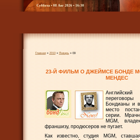
Суббота • 08 Авг 2026 • 16:30
Главная
»
2010
»
Январь
»
09
23-Й ФИЛЬМ О ДЖЕЙМСЕ БОНДЕ 
МЕНДЕС
Английский
переговор
Бондианы и в
место поста
серии. Мрачн
MGM, владе
франшизу, продюсеров не пугает.
Как известно, студия MGM, ставш