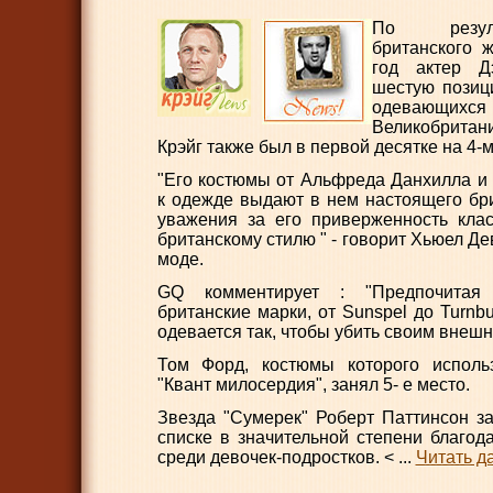
По резул
британского 
год актер Д
шестую позиц
одевающ
Великобритан
Крэйг также был в первой десятке на 4-м
"Его костюмы от Альфреда Данхилла и
к одежде выдают в нем настоящего бри
уважения за его приверженность клас
британскому стилю " - говорит Хьюел Дев
моде.
GQ комментирует : "Предпочитая 
британские марки, от Sunspel до Turnbul
одевается так, чтобы убить своим внеш
Том Форд, костюмы которого исполь
"Квант милосердия", занял 5- е место.
Звезда "Сумерек" Роберт Паттинсон з
списке в значительной степени благод
среди девочек-подростков. <
...
Читать д