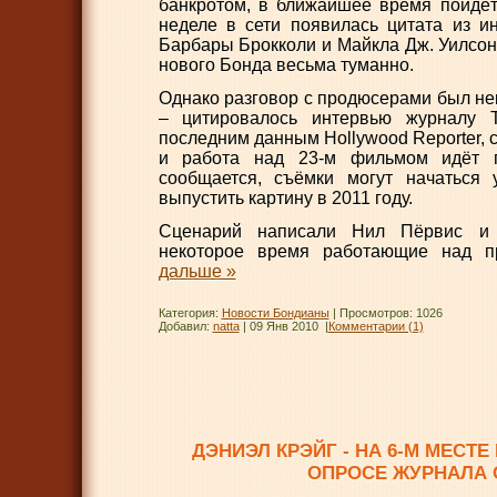
банкротом, в ближайшее время пойдёт
неделе в сети появилась цитата из и
Барбары Брокколи и Майкла Дж. Уилсона
нового Бонда весьма туманно.
Однако разговор с продюсерами был не
– цитировалось интервью журналу T
последним данным Hollywood Reporter, 
и работа над 23-м фильмом идёт 
сообщается, съёмки могут начаться
выпустить картину в 2011 году.
Сценарий написали Нил Пёрвис и 
некоторое время работающие над 
дальше »
Категория:
Новости Бондианы
| Просмотров: 1026
Добавил:
natta
|
09 Янв 2010
|
Комментарии (1)
ДЭНИЭЛ КРЭЙГ - НА 6-М МЕСТ
ОПРОСЕ ЖУРНАЛА 